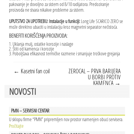
pakovanje je dovoljno za sistem od 8/10 radijatora. Predoziranje
proizvoda ne stvara nikakve probleme za sistem.
UPUTSTVO ZA UPOTREBU: Instalacije u funkciji:
Long Life SCARICO ZERO se
može direktno ubaciti u instalaciju kroz magnetni separator nečistoća.
BENEFITI KORIŠĆENJA PROIZVODA:
1. Uklanja mulj, ostatke korozije i naslage
2. Štiti od kamenca i korozije
3. Poboljšava efikasnost termičke razmene i smanjuje troškove grejanja
←
Kasetni fan coil
ZEROCAL – PRVA BARIJERA
U BORBI PROTIV
KAMENCA
→
NOVOSTI
PMN – SERVISNI CENTAR
U sklopu firme “PMN” pripremljen nov prostor namenjen obuci servisera.
Pročitajte