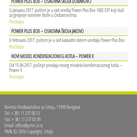
POWER PLUS BOX – OSNOVNA ŠKOLA DOBANOVCI
U januaru 2017. pušten je u rad uređaj Power Plus Box 1002 EXT koji služi
za grejanje osnovne škole u Dobanovcima.
Pročitajte
POWER PLUS BOX – OSNOVNA ŠKOLA JAKOVO
U februaru 2017. pušten je u rad kaskadni sistem uređaja Power Plus Box
Pročitajte
NOVI MODEL KONDENZACIONOG KOTLA – POWER X
Od 15.04.2017. počinje prodaja novog modela kondenzacionog kotla –
Power X.
Pročitajte
Beretta Predstavništvo za Srbiju, 11090 Beograd
Tel: + 381 11 237 00 13
Fax: + 381 11 237 02 09
Email:
office@pmn.co.rs
PMN © 2016 Copyright, Srbija