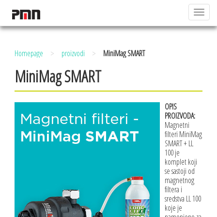
Toggle
navigat
>
>
Homepage
proizvodi
MiniMag SMART
MiniMag SMART
OPIS
PROIZVODA:
Magnetni
filteri MiniMag
SMART + LL
100 je
komplet koji
se sastoji od
magnetnog
filtera i
sredstva LL 100
koje je
namenjeno za