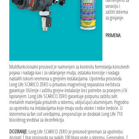
sanaciju i
zaštiti sistema
za grejanje.
PRIMENA:
Multifunkcionalni proizvod je namenjen za kontrolu formiranja korozivnih
pojava i naslaga kao i za uklanjanje mulja, ostataka korozije i naslaga
nastalih tokom vremena u grejnim instalacijama. Upotreba proizvoda
Long Life SCARICO ZERO u prisustvu magnetnog separatora nečistoća
garantuje čišćenje i zaštitu grejne instalacije bez potrebe za pranjem i/ili
ispiranjem. Long Life SCARICO ZERO garantuje potpunu zaštitu svih
metalnih materijala prisutnih u sistemu, uključujući aluminijum. Pogodno
za upotrebu na instalacijama koje imaju vodu visoke i niske tvrdoće. U
sistemima sa fan coil uređajima, preporučuje se dodatak Long Life 710
biocidnog sredstva za dezinfekciju.
DOZIRANJE:
Long Life SCARICO ZERO je proizvod spreman za upotrebu:
dozirati 1 litar proizvoda na svakih 100 litara vode u sistemu. Generalno, 1