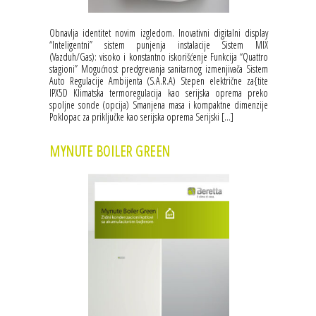
Obnavlja identitet novim izgledom. Inovativni digitalni display
“Inteligentni” sistem punjenja instalacije Sistem MIX
(Vazduh/Gas): visoko i konstantno iskorišćenje Funkcija “Quattro
stagioni” Mogućnost predgrevanja sanitarnog izmenjivača Sistem
Auto Regulacije Ambijenta (S.A.R.A) Stepen električne za{tite
IPX5D Klimatska termoregulacija kao serijska oprema preko
spoljne sonde (opcija) Smanjena masa i kompaktne dimenzije
Poklopac za priključke kao serijska oprema Serijski […]
MYNUTE BOILER GREEN