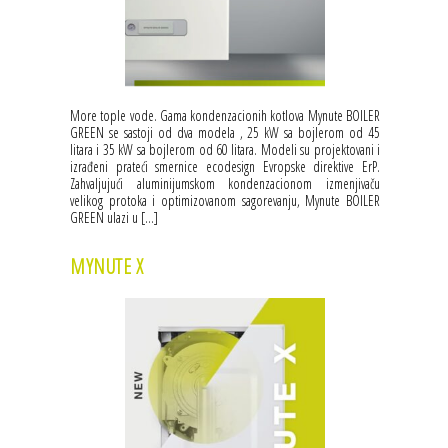
More tople vode. Gama kondenzacionih kotlova Mynute BOILER
GREEN se sastoji od dva modela , 25 kW sa bojlerom od 45
litara i 35 kW sa bojlerom od 60 litara. Modeli su projektovani i
izrađeni prateći smernice ecodesign Evropske direktive ErP.
Zahvaljujući aluminijumskom kondenzacionom izmenjivaču
velikog protoka i optimizovanom sagorevanju, Mynute BOILER
GREEN ulazi u […]
MYNUTE X