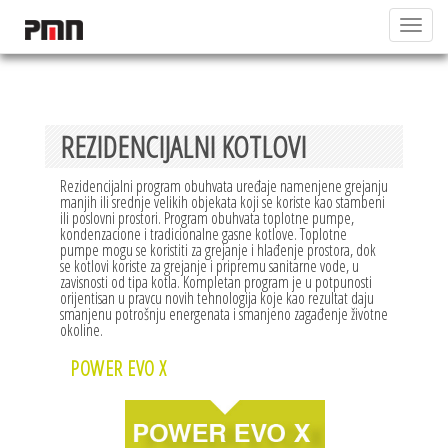
Toggle
navigat
REZIDENCIJALNI KOTLOVI
Rezidencijalni program obuhvata uređaje namenjene grejanju
manjih ili srednje velikih objekata koji se koriste kao stambeni
ili poslovni prostori. Program obuhvata toplotne pumpe,
kondenzacione i tradicionalne gasne kotlove. Toplotne
pumpe mogu se koristiti za grejanje i hlađenje prostora, dok
se kotlovi koriste za grejanje i pripremu sanitarne vode, u
zavisnosti od tipa kotla. Kompletan program je u potpunosti
orijentisan u pravcu novih tehnologija koje kao rezultat daju
smanjenu potrošnju energenata i smanjeno zagađenje životne
okoline.
POWER EVO X