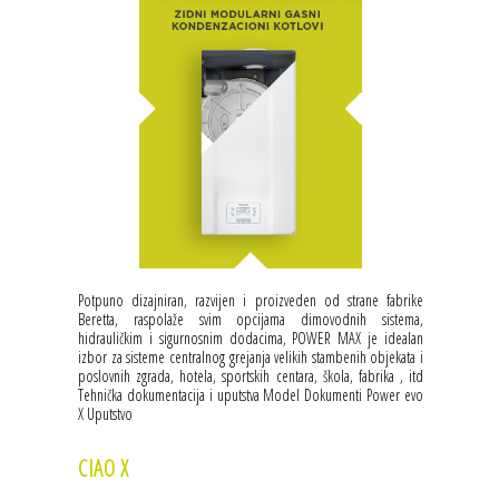
Potpuno dizajniran, razvijen i proizveden od strane fabrike
Beretta, raspolaže svim opcijama dimovodnih sistema,
hidrauličkim i sigurnosnim dodacima, POWER MAX je idealan
izbor za sisteme centralnog grejanja velikih stambenih objekata i
poslovnih zgrada, hotela, sportskih centara, škola, fabrika , itd
Tehnička dokumentacija i uputstva Model Dokumenti Power evo
X Uputstvo
CIAO X