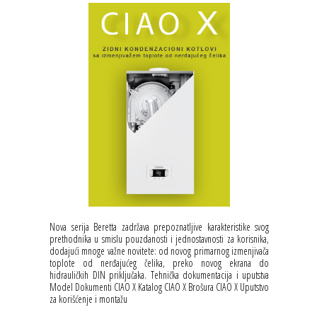
Nova serija Beretta zadržava prepoznatljive karakteristike svog
prethodnika u smislu pouzdanosti i jednostavnosti za korisnika,
dodajući mnoge važne novitete: od novog primarnog izmenjivača
toplote od nerđajućeg čelika, preko novog ekrana do
hidrauličkih DIN priključaka. Tehnička dokumentacija i uputstva
Model Dokumenti CIAO X Katalog CIAO X Brošura CIAO X Uputstvo
za korišćenje i montažu