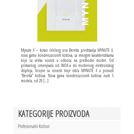
Mynute X – kotao čeličnog srca Beretta predstavlja MYNUTE X,
novu gamu kondenzacionih kotlova, sa mnogim karakteristikama
koje su velika novost u odnosu na prethodni model. Od
primarnog izmenjivača od INOX-a do modernog elektronskog
displeja, brojne su novosti koje ističu MYNUTE X u ponudi
“Beretta” kotlova. Nova gama kondenzacionih kotlova nudi 5
modela, od 20 […]
KATEGORIJE PROIZVODA
Profesionalni Kotlovi