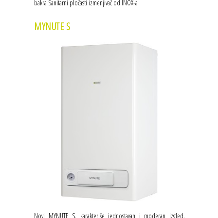
bakra Sanitarni pločasti izmenjivač od INOX-a
MYNUTE S
Novi MYNUTE S, karakteriše jednostavan i moderan izgled.