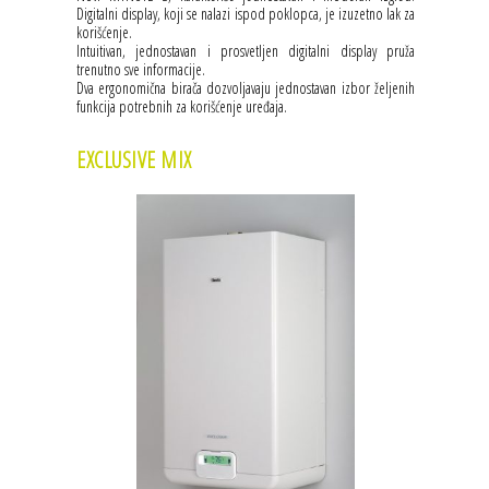
Digitalni display, koji se nalazi ispod poklopca, je izuzetno lak za
korišćenje.
Intuitivan, jednostavan i prosvetljen digitalni display pruža
trenutno sve informacije.
Dva ergonomična birača dozvoljavaju jednostavan izbor željenih
funkcija potrebnih za korišćenje uređaja.
EXCLUSIVE MIX